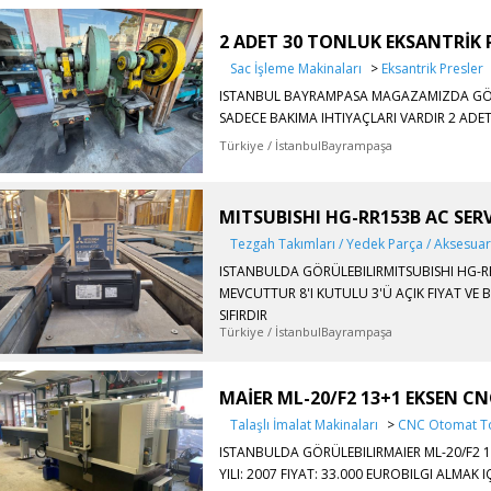
2 ADET 30 TONLUK EKSANTRİK 
Sac İşleme Makinaları
>
Eksantrik Presler
ISTANBUL BAYRAMPASA MAGAZAMIZDA GÖRÜL
SADECE BAKIMA IHTIYAÇLARI VARDIR 2 ADET 
Türkiye / İstanbulBayrampaşa
MITSUBISHI HG-RR153B AC SE
Tezgah Takımları / Yedek Parça / Aksesua
ISTANBULDA GÖRÜLEBILIRMITSUBISHI HG-
MEVCUTTUR 8'I KUTULU 3'Ü AÇIK FIYAT VE B
SIFIRDIR
Türkiye / İstanbulBayrampaşa
MAİER ML-20/F2 13+1 EKSEN 
Talaşlı İmalat Makinaları
>
CNC Otomat T
ISTANBULDA GÖRÜLEBILIRMAIER ML-20/F2
YILI: 2007 FIYAT: 33.000 EUROBILGI ALMAK I