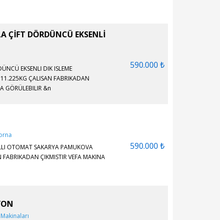
LA ÇİFT DÖRDÜNCÜ EKSENLİ
590.000 ₺
ÜNCÜ EKSENLI DIK ISLEME
: 11.225KG ÇALISAN FABRIKADAN
A GÖRÜLEBILIR &n
T
orna
590.000 ₺
MILLI OTOMAT SAKARYA PAMUKOVA
FABRIKADAN ÇIKMISTIR VEFA MAKINA
YON
 Makinaları