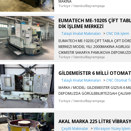
MAKINA
Türkiye / İstanbulBayrampaşa
EUMATECH ME-1020S ÇİFT TAB
DİK İŞLEME MERKEZİ
Talaşlı İmalat Makinaları
>
CNC Dik İşlem
EUMATECH ME-1020S ÇIFT TABLA ÇIFT DÖRD
MERKEZI MODEL YILI: 2000MAKINA AGIRLIGI
ÇIKMISTIR SAKARYA PAMUKOVA DEPOMUZD
Türkiye / İstanbulBayrampaşa
GİLDEMEİSTER 6 MİLLİ OTOMA
Talaşlı İmalat Makinaları
>
CNC Otomat T
MARKA / MODEL: GILDEMEISTER GS25/6 6 
DEPOMUZDA GÖRÜLEBILIRTEZGAH ÇALISAN 
Türkiye / İstanbulBayrampaşa
AKAL MARKA 225 LİTRE VİBRAS
Çeşitli Makinalar
>
Vibrasyon Yüzey İşlem