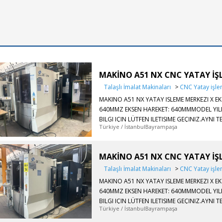
MAKİNO A51 NX CNC YATAY İŞ
Talaşlı İmalat Makinaları
>
CNC Yatay işl
MAKINO A51 NX YATAY ISLEME MERKEZI X E
640MMZ EKSEN HAREKET: 640MMMODEL YILI 
BILGI IÇIN LÜTFEN ILETISIME GEÇINIZ.AYN
Türkiye / İstanbulBayrampaşa
MODEL
MAKİNO A51 NX CNC YATAY İŞ
Talaşlı İmalat Makinaları
>
CNC Yatay işl
MAKINO A51 NX YATAY ISLEME MERKEZI X E
640MMZ EKSEN HAREKET: 640MMMODEL YILI 
BILGI IÇIN LÜTFEN ILETISIME GEÇINIZ.AYN
Türkiye / İstanbulBayrampaşa
MODEL