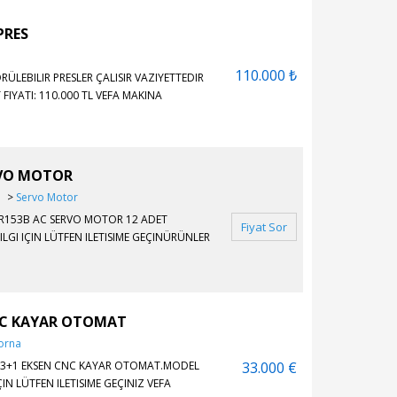
PRES
110.000 ₺
EBILIR PRESLER ÇALISIR VAZIYETTEDIR
FIYATI: 110.000 TL VEFA MAKINA
RVO MOTOR
r
>
Servo Motor
RR153B AC SERVO MOTOR 12 ADET
Fiyat Sor
ILGI IÇIN LÜTFEN ILETISIME GEÇINÜRÜNLER
CNC KAYAR OTOMAT
orna
 13+1 EKSEN CNC KAYAR OTOMAT.MODEL
33.000 €
ÇIN LÜTFEN ILETISIME GEÇINIZ VEFA