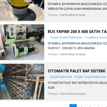
ISTANBUL BAYRAMPASA MAGAZAMIZDA GÖRÜL
VIBRASYON ÇAPAK ALMA MAKINASIAKAL MAR
Türkiye / İstanbulBayrampaşa
RUS YAPIMI 200 X 600 SATIH T
Talaşlı İmalat Makinaları
>
Taşlama Yüzey
ISTANBUL BAYRAMPASA MAGAZAMIZDA GÖRÜ
YILIFIYAT : 200.000 TL VEFA MAKINA
Türkiye / İstanbulBayrampaşa
OTOMATİK PALET RAF SİSTEMİ
Çeşitli Makinalar
>
Diğer Çeşitli Makinalar
OTOMATIK PALET RAF SISTEMI DETAYLI BILGI 
4238
Türkiye / İstanbulBayrampaşa